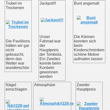
Trubel im
Jackpot!!!
Bunt angemalt
Trockenen
Unser
Die Kleinen
Die Pavillions
Fahrrad war
konnten sich
hätten wir gar
der
beim
nicht
Hauptpreis
Kinderschminken
gebraucht,
der Tombola.
schöne Motive
denn das
Ein Zweites
aufmalen lassen
Wetter war
konnte beim
wunderschön
Konbeln
gewonnen
werden
Nägel
Atmosphäre
Zweiter
einschlagen
Hauptpreis