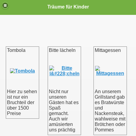
Träume für Kinder
Tombola
Bitte lächeln
Mittagessen
Hier zu sehen
Nicht nur
An unserem
ist nur ein
unseren
Grillstand gab
Bruchteil der
Gästen hat es
es Bratwürste
über 1500
Spaß
und
Preise
gemacht.
Nackensteak,
Auch wir
wahlweise mit
amüsierten
Brötchen oder
uns prächtig
Pommes